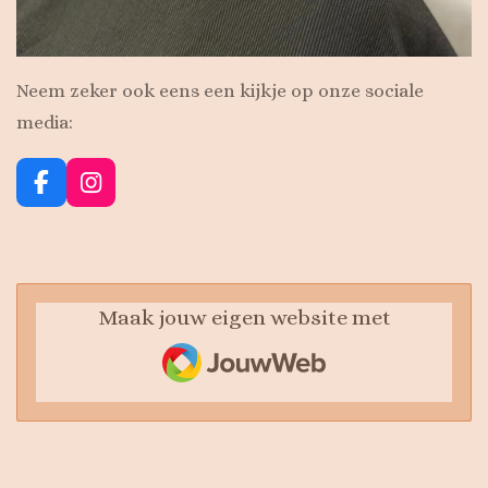
Neem zeker ook eens een kijkje op onze sociale
media:
F
I
a
n
c
s
e
t
b
a
o
g
Maak jouw eigen website met
o
r
JouwWeb
k
a
m